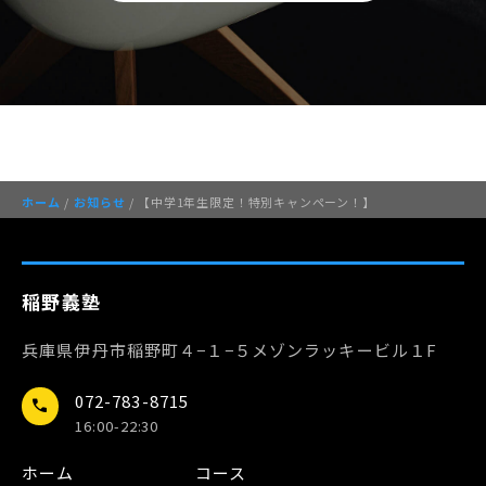
ホーム
/
お知らせ
/ 【中学1年生限定！特別キャンペーン！】
稲野義塾
兵庫県伊丹市稲野町４−１−５メゾンラッキービル１F
072-783-8715
call
16:00-22:30
ホーム
コース